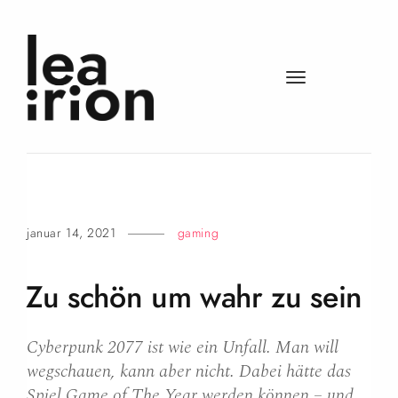
t
o
g
g
l
e
n
a
januar 14, 2021
gaming
v
i
Zu schön um wahr zu
sein
g
a
t
Cyberpunk 2077 ist wie ein Unfall. Man will
i
wegschauen, kann aber nicht. Dabei hätte das
o
Spiel Game of The Year werden können – und